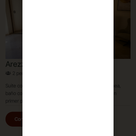
Arezzo
2 personas
Terraza y Balcón
Suite con 1 cama King size para 2 personas, chimenea,
baño completo con tina, vestidor, balcón y terraza en
primer piso.
Conoce Más