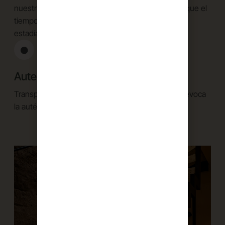
nuestros huéspedes. Nos esforzamos por hacer que el
tiempo se detenga para ti y disfrutes al máximo tu
estadía en nuestro Albergo.
Autenticidad
Transpórtate en cada experiencia a un lugar que evoca
la auténtica Toscana Italiana.
Ver Todas Las Suites