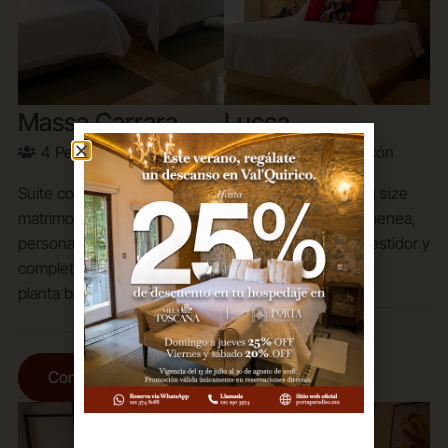
Massa Carrara
Lucca
4 Personas
Terraza
2 Personas
Balcón
Suite con 2 camas
Suite con 1 cama King size
matrimoniales para 1-4
para 2 personas, chimenea,
personas, chimenea, baño
baño completo con vestidor y
completo, closet y terraza en
balcón en planta baja.
planta baja.
Conoce Más
Conoce Más