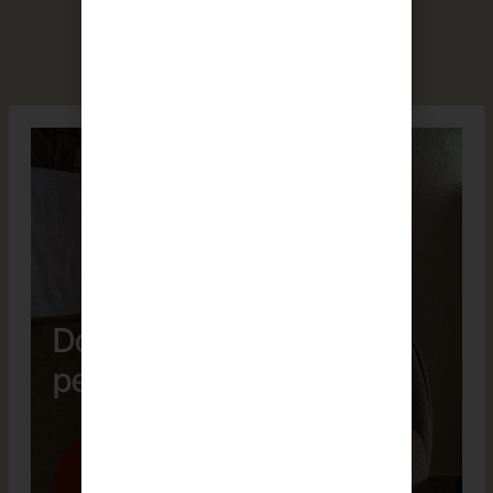
Ver Todas Las Suites
cada momento
Donde
te
pertenece