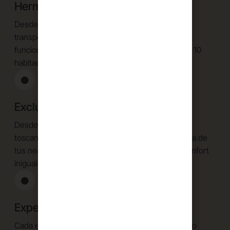
Hermosa arquitectura
Desde que cruzas la puerta, Porta Paradiso te
transporta a un ambiente toscano sofisticado y
funcional que se aprecia en cada una de nuestras 10
habitaciones.
Exclusividad y sofisticación
Desde nuestras suites diseñadas con inspiración
toscana, hasta los servicios que anticipan cada una de
tus necesidades, nuestro Albergo te ofrece un confort
inigualable.
Experiencia personalizada
Cada estancia en Porta Paradiso es tan única como